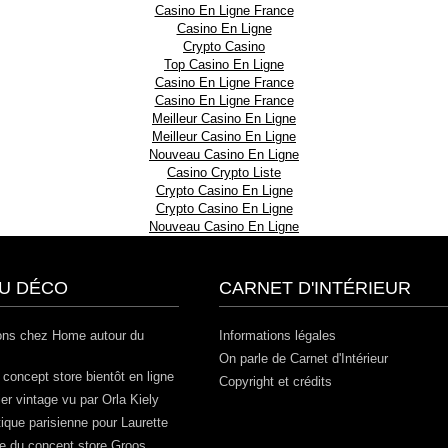
Casino En Ligne France
Casino En Ligne
Crypto Casino
Top Casino En Ligne
Casino En Ligne France
Casino En Ligne France
Meilleur Casino En Ligne
Meilleur Casino En Ligne
Nouveau Casino En Ligne
Casino Crypto Liste
Crypto Casino En Ligne
Crypto Casino En Ligne
Nouveau Casino En Ligne
TU DÉCO
CARNET D'INTÉRIEUR
ions chez Home autour du
Informations légales
…
On parle de Carnet d'Intérieur
 concept store bientôt en ligne
Copyright et crédits
ier vintage vu par Orla Kiely
ique parisienne pour Laurette
e du concept store Groos