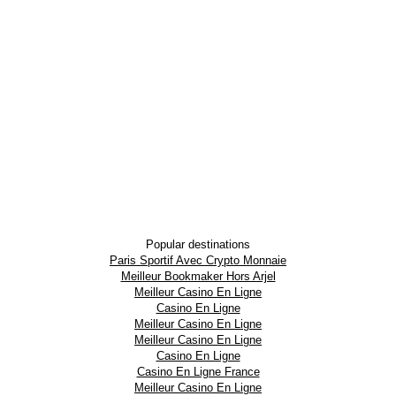
Popular destinations
Paris Sportif Avec Crypto Monnaie
Meilleur Bookmaker Hors Arjel
Meilleur Casino En Ligne
Casino En Ligne
Meilleur Casino En Ligne
Meilleur Casino En Ligne
Casino En Ligne
Casino En Ligne France
Meilleur Casino En Ligne