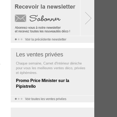
Voir la précédente newsletter
Les ventes privées
Chaque semaine, Carnet d'Intérieur déniche
»
pour vous les meilleures ventes déco, privées
et éphémères.
Promo Price Minister sur la
Pipistrello
Voir toutes les ventes privées