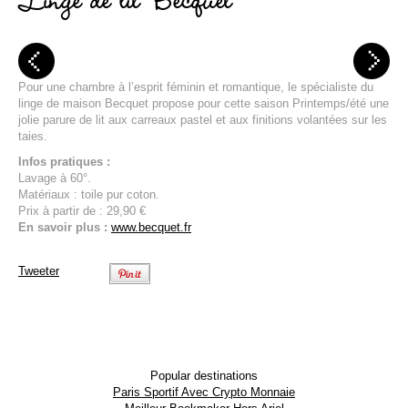
Linge de lit Becquet
Pour une chambre à l’esprit féminin et romantique, le spécialiste du
linge de maison Becquet propose pour cette saison Printemps/été une
jolie parure de lit aux carreaux pastel et aux finitions volantées sur les
taies.
Infos pratiques :
Lavage à 60°.
Matériaux : toile pur coton.
Prix à partir de : 29,90 €
En savoir plus :
www.becquet.fr
Tweeter
Popular destinations
Paris Sportif Avec Crypto Monnaie