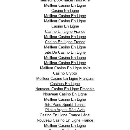
Meilleur Bookmaker Hors Arjel
Meilleur Casino En Ligne
Casino En Ligne
Meilleur Casino En Ligne
Meilleur Casino En Ligne
Casino En Ligne
Casino En Ligne France
Meilleur Casino En Ligne
Casino En Ligne France
Meilleur Casino En Ligne
Site De Casino En Ligne
Meilleur Casino En Ligne
Meilleur Casino En Ligne
Meilleur Casino En Ligne Avis
Casino Crypto
Meilleur Casino En Ligne Français
Casinos En Ligne
Nouveau Casino En Ligne Francais
Nouveau Casino En Ligne
Meilleur Casino En Ligne
Site Paris Sportif Tennis
Plinko Argent Réel Avis
Casino En Ligne France Légal
Nouveau Casino En Ligne France
Meilleur Casino En Ligne