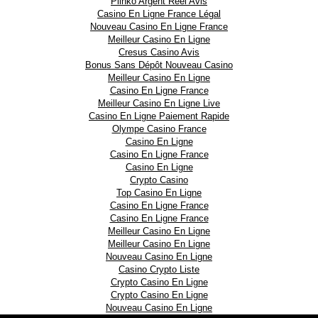
Plinko Argent Réel Avis
Casino En Ligne France Légal
Nouveau Casino En Ligne France
Meilleur Casino En Ligne
Cresus Casino Avis
Bonus Sans Dépôt Nouveau Casino
Meilleur Casino En Ligne
Casino En Ligne France
Meilleur Casino En Ligne Live
Casino En Ligne Paiement Rapide
Olympe Casino France
Casino En Ligne
Casino En Ligne France
Casino En Ligne
Crypto Casino
Top Casino En Ligne
Casino En Ligne France
Casino En Ligne France
Meilleur Casino En Ligne
Meilleur Casino En Ligne
Nouveau Casino En Ligne
Casino Crypto Liste
Crypto Casino En Ligne
Crypto Casino En Ligne
Nouveau Casino En Ligne