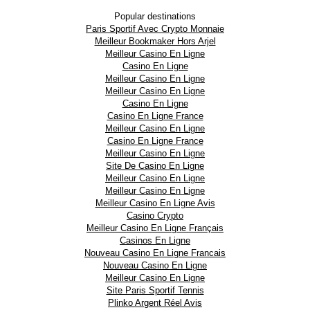
Popular destinations
Paris Sportif Avec Crypto Monnaie
Meilleur Bookmaker Hors Arjel
Meilleur Casino En Ligne
Casino En Ligne
Meilleur Casino En Ligne
Meilleur Casino En Ligne
Casino En Ligne
Casino En Ligne France
Meilleur Casino En Ligne
Casino En Ligne France
Meilleur Casino En Ligne
Site De Casino En Ligne
Meilleur Casino En Ligne
Meilleur Casino En Ligne
Meilleur Casino En Ligne Avis
Casino Crypto
Meilleur Casino En Ligne Français
Casinos En Ligne
Nouveau Casino En Ligne Francais
Nouveau Casino En Ligne
Meilleur Casino En Ligne
Site Paris Sportif Tennis
Plinko Argent Réel Avis