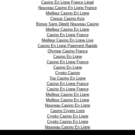
Casino En Ligne France Légal
Nouveau Casino En Ligne France
Meilleur Casino En Ligne
Cresus Casino Avis
Bonus Sans Dépôt Nouveau Casino
Meilleur Casino En Ligne
Casino En Ligne France
Meilleur Casino En Ligne Live
Casino En Ligne Paiement Rapide
Olympe Casino France
Casino En Ligne
Casino En Ligne France
Casino En Ligne
Crypto Casino
Top Casino En Ligne
Casino En Ligne France
Casino En Ligne France
Meilleur Casino En Ligne
Meilleur Casino En Ligne
Nouveau Casino En Ligne
Casino Crypto Liste
Crypto Casino En Ligne
Crypto Casino En Ligne
Nouveau Casino En Ligne