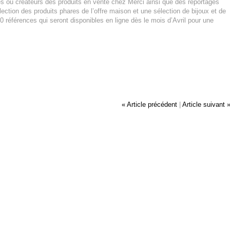
tes ou créateurs des produits en vente chez Merci ainsi que des reportages
ection des produits phares de l’offre maison et une sélection de bijoux et de
0 références qui seront disponibles en ligne dès le mois d’Avril pour une
« Article précédent
|
Article suivant 