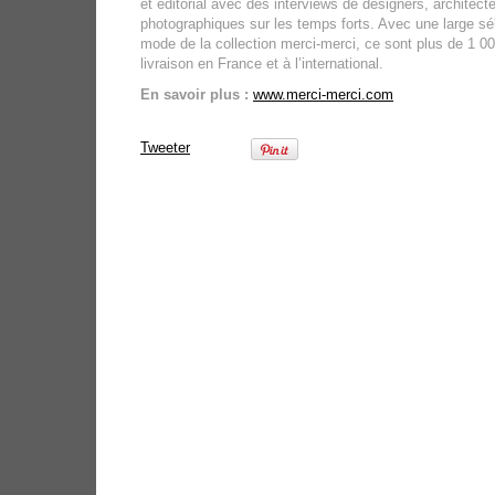
et éditorial avec des interviews de designers, architec
photographiques sur les temps forts. Avec une large sél
mode de la collection merci-merci, ce sont plus de 1 00
livraison en France et à l’international.
En savoir plus :
www.merci-merci.com
Tweeter