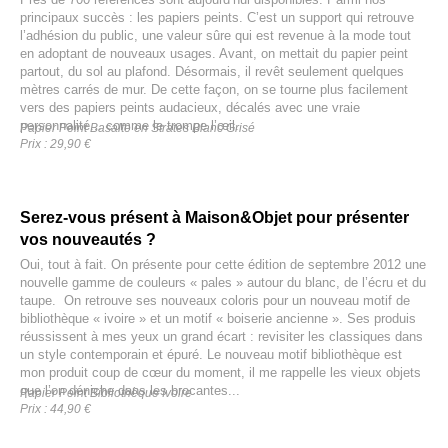
principaux succès : les papiers peints. C’est un support qui retrouve
l’adhésion du public, une valeur sûre qui est revenue à la mode tout
en adoptant de nouveaux usages. Avant, on mettait du papier peint
partout, du sol au plafond. Désormais, il revêt seulement quelques
mètres carrés de mur. De cette façon, on se tourne plus facilement
vers des papiers peints audacieux, décalés avec une vraie
personnalité... comme le trompe l’œil.
Papier Peint Basalte en Strates Blanc Grisé
Prix : 29,90 €
Serez-vous présent à Maison&Objet pour présenter
vos nouveautés ?
Oui, tout à fait. On présente pour cette édition de septembre 2012 une
nouvelle gamme de couleurs « pales » autour du blanc, de l’écru et du
taupe. On retrouve ses nouveaux coloris pour un nouveau motif de
bibliothèque « ivoire » et un motif « boiserie ancienne ». Ses produis
réussissent à mes yeux un grand écart : revisiter les classiques dans
un style contemporain et épuré. Le nouveau motif bibliothèque est
mon produit coup de cœur du moment, il me rappelle les vieux objets
que l’on déniche dans les brocantes...
Papier Peint Bibliothèque Ivoire
Prix : 44,90 €