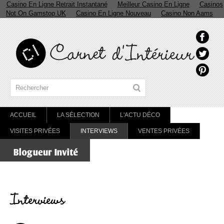
Casino En Ligne Retrait Instantané
Meilleur Casino En Ligne
Casinos
Not On Gamstop UK
Casino En Ligne Nouveau
Casino Non Aams
ACCUEIL
LA SÉLECTION
L'ACTU DÉCO
VISITES PRIVÉES
INTERVIEWS
VENTES PRIVÉES
Interviews