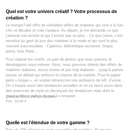
Quel est votre univers créatif ? Votre processus de
création ?
Le trompe-l’oeil offre de véritables effets de matières qui sont à la fois
chic et décalés et crée l’audace. Au départ, je me demande ce que
j’aimerai voir exister et qui n’existe pas ou plus... Ce que j’aime, c’est
remettre au gout du jour des matières à la mode et qui sont le plus
souvent inaccessibles : Capitons, bibliothèque ancienne, brique,
pierre, bois flotté…
Pour réaliser les motifs, on part de photos que nous prenons et
développons nous-mêmes. Ainsi, nous pouvons obtenir des effets de
matières réalistes, assez brutes et pas trop élaborés... jusqu’à parfois
laisser un défaut qui renforce le charme de la matière. Pour le papier
peint « brique », on voulait retranscrire une ambiance de loft, d’usine...
On s’inspire aussi des tendances actuelles et on se lance aussi dans
des exercices de style en devançant les tendances mais dont le
grand public a parfois du mal à s’emparer…
Coussin 30x60 Velours Briques
Prix : 54,90 €
Quelle est l’étendue de votre gamme ?
Près de 700 références sont aujourd’hui disponibles. Parmi nos