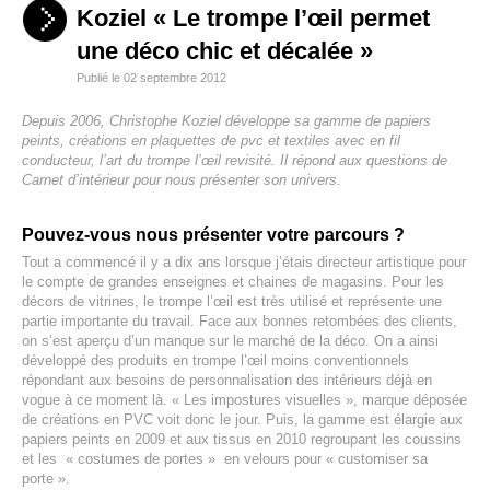
Koziel « Le trompe l’œil permet
une déco chic et décalée »
Publié le 02 septembre 2012
Depuis 2006, Christophe Koziel développe sa gamme de papiers
peints, créations en plaquettes de pvc et textiles avec en fil
conducteur, l’art du trompe l’œil revisité. Il répond aux questions de
Carnet d’intérieur pour nous présenter son univers.
Pouvez-vous nous présenter votre parcours ?
Tout a commencé il y a dix ans lorsque j’étais directeur artistique pour
le compte de grandes enseignes et chaines de magasins. Pour les
décors de vitrines, le trompe l’œil est très utilisé et représente une
partie importante du travail. Face aux bonnes retombées des clients,
on s’est aperçu d’un manque sur le marché de la déco. On a ainsi
développé des produits en trompe l’œil moins conventionnels
répondant aux besoins de personnalisation des intérieurs déjà en
vogue à ce moment là. « Les impostures visuelles », marque déposée
de créations en PVC voit donc le jour. Puis, la gamme est élargie aux
papiers peints en 2009 et aux tissus en 2010 regroupant les coussins
et les « costumes de portes » en velours pour « customiser sa
porte ».