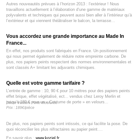
Autres nouveautés prévues à l’horizon 2013 : l’extérieur ! Nous
travaillons actuellement à l’élaboration d‘une gamme de matériaux
polyvalents et techniques qui peuvent aussi bien aller à l’intérieur qu’à
l’extérieur et qui viennent théâtraliser le balcon, la terrasse…
Vous accordez une grande importance au Made In
France...
En effet, nos produits sont fabriqués en France. Un positionnement
qui nous permet également de réduire notre empreinte carbone. De
plus, nos papiers peints respectent des normes environnementales et
sont classés A+ limitant les adjuvants chimiques.
Quelle est votre gamme tarifaire ?
L’entrée de gamme : 10, 90 € pour 10 mètres pour des papiers peints
effet brique, effet végétalisé, ect... vendus chez Leroy Merlin et
jusqu’à 189 € pour un « Costume de porte » en velours...
Décor Velours Porte Moulurée
Prix : 189€/pièce
De plus, nos papiers peints sont intissés, ce qui facilite la pose. De
quoi réconcilier les plus réfractaires au papier peint….
En savoir plus :
www.koziel.fr