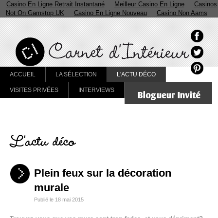
Casino En Ligne Retrait Instantané
Meilleur Casino En Ligne
Casinos
Not On Gamstop UK
Casino En Ligne Nouveau
Casino Non Aams
ACCUEIL
LA SÉLECTION
L'ACTU DÉCO
VISITES PRIVÉES
INTERVIEWS
L'actu déco
Plein feux sur la décoration
murale
Publié le 18 mai 2015