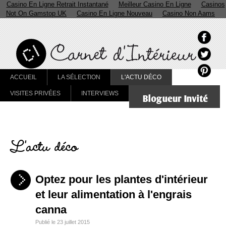
Casino En Ligne Retrait Instantané
Meilleur Casino En Ligne
Casinos
Not On Gamstop UK
Casino En Ligne Nouveau
Casino Non Aams
ACCUEIL
LA SÉLECTION
L'ACTU DÉCO
VISITES PRIVÉES
INTERVIEWS
L'actu déco
Optez pour les plantes d'intérieur
et leur alimentation à l'engrais
canna
Publié le 23 juillet 2015