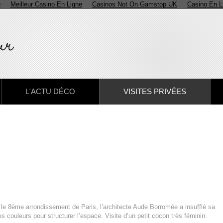
é
Meilleur Casino En Ligne
Casinos Not On Gamstop UK
Casino En L
L'ACTU DÉCO
VISITES PRIVÉES
le 8ème arrondissement de Paris, l’architecte Aude Borromée a insufflé sa
des couleurs pour structurer l’espace. Visite d’un petit cocon très féminin.