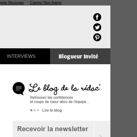
igne Nouveau
Casino Non Aams
INTERVIEWS