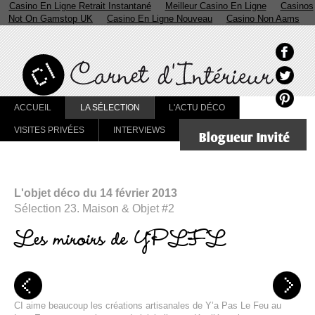
Casino En Ligne Retrait Instantané
Meilleur Casino En Ligne
Casinos
Not On Gamstop UK
Casino En Ligne Nouveau
Casino Non Aams
ACCUEIL
LA SÉLECTION
L'ACTU DÉCO
VISITES PRIVÉES
INTERVIEWS
L'objet déco du 14 février 2013
Sélection 23. Maison & Objet #2
Les miroirs de YPLFL
CI aime beaucoup les créations artisanales de Y’a Pas Le Feu au