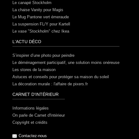
Le canapé Stockholm
La chaise Vanity pour Magis
Le Mug Pantone vert émeraude
La suspension FL/Y pour Kartell
Le vase "Stockholm" chez Ikea
L'ACTU DÉCO
S’inspirer d’une photo pour peindre
Le déménagement participatif, une solution moins onéreuse
Les stores de la maison
Astuces et conseils pour protéger sa maison du soleil
La décoration murale : l'affaire de pixers.fr
CARNET D'INTÉRIEUR
Informations légales
On parle de Carnet d'Intérieur
Copyright et crédits
Contactez-nous