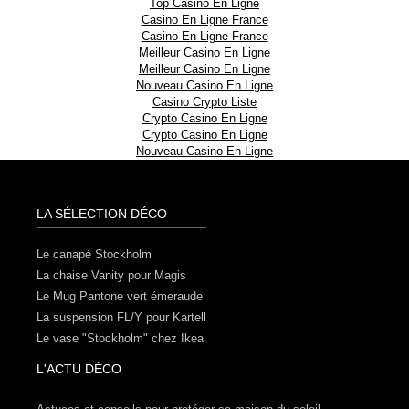
Top Casino En Ligne
Casino En Ligne France
Casino En Ligne France
Meilleur Casino En Ligne
Meilleur Casino En Ligne
Nouveau Casino En Ligne
Casino Crypto Liste
Crypto Casino En Ligne
Crypto Casino En Ligne
Nouveau Casino En Ligne
LA SÉLECTION DÉCO
Le canapé Stockholm
La chaise Vanity pour Magis
Le Mug Pantone vert émeraude
La suspension FL/Y pour Kartell
Le vase "Stockholm" chez Ikea
L'ACTU DÉCO