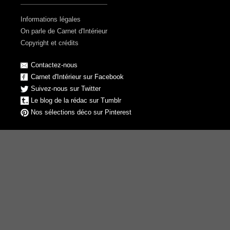
Informations légales
On parle de Carnet d'Intérieur
Copyright et crédits
Contactez-nous
Carnet d'Intérieur sur Facebook
Suivez-nous sur Twitter
Le blog de la rédac sur Tumblr
Nos sélections déco sur Pinterest