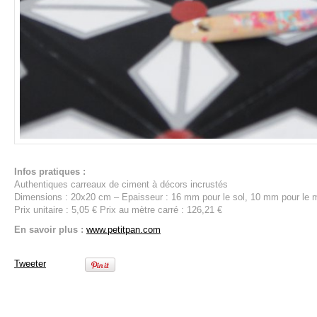
Infos pratiques :
Authentiques carreaux de ciment à décors incrustés
Dimensions : 20x20 cm – Epaisseur : 16 mm pour le sol, 10 mm pour le 
Prix unitaire : 5,05 € Prix au mètre carré : 126,21 €
En savoir plus :
www.petitpan.com
Tweeter